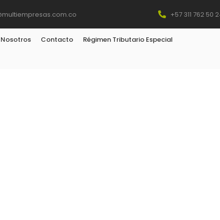
@multiempresas.com.co
+57 311 762 50 
Nosotros
Contacto
Régimen Tributario Especial